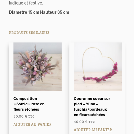
ludique et festive.
Diamètre 15 cm Hauteur 35 cm
PRODUITS SIMILAIRES
Composition
Couronne coeur sur
« Soïzic » rose en
pied « Yüna »
fleurs séchées
fuschia/bordeaux
en fleurs séchées
30.00
€
TTC
40.00
€
TTC
AJOUTER AU PANIER
AJOUTER AU PANIER